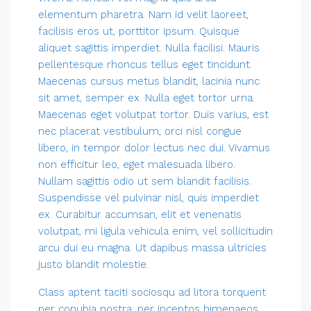
elementum pharetra. Nam id velit laoreet,
facilisis eros ut, porttitor ipsum. Quisque
aliquet sagittis imperdiet. Nulla facilisi. Mauris
pellentesque rhoncus tellus eget tincidunt.
Maecenas cursus metus blandit, lacinia nunc
sit amet, semper ex. Nulla eget tortor urna.
Maecenas eget volutpat tortor. Duis varius, est
nec placerat vestibulum, orci nisl congue
libero, in tempor dolor lectus nec dui. Vivamus
non efficitur leo, eget malesuada libero.
Nullam sagittis odio ut sem blandit facilisis.
Suspendisse vel pulvinar nisl, quis imperdiet
ex. Curabitur accumsan, elit et venenatis
volutpat, mi ligula vehicula enim, vel sollicitudin
arcu dui eu magna. Ut dapibus massa ultricies
justo blandit molestie.
Class aptent taciti sociosqu ad litora torquent
per conubia nostra, per inceptos himenaeos.