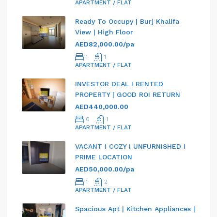
APARTMENT / FLAT
Ready To Occupy | Burj Khalifa
View | High Floor
AED82,000.00/pa
1
1
APARTMENT / FLAT
INVESTOR DEAL I RENTED
PROPERTY | GOOD ROI RETURN
AED440,000.00
0
1
APARTMENT / FLAT
VACANT I COZY I UNFURNISHED I
PRIME LOCATION
AED50,000.00/pa
1
2
APARTMENT / FLAT
Spacious Apt | Kitchen Appliances |