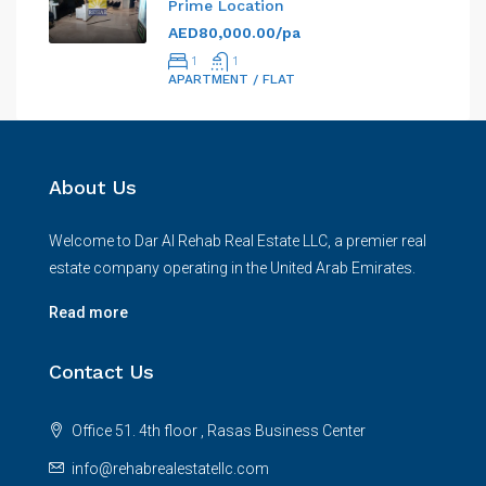
Prime Location
AED80,000.00/pa
1
1
APARTMENT / FLAT
About Us
Welcome to Dar Al Rehab Real Estate LLC, a premier real
estate company operating in the United Arab Emirates.
Read more
Contact Us
Office 51. 4th floor , Rasas Business Center
info@rehabrealestatellc.com