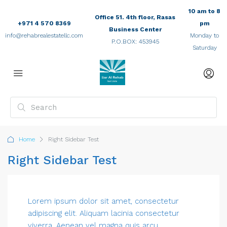
10 am to 8
Office 51. 4th floor, Rasas
+971 4 570 8369
pm
Business Center
info@rehabrealestatellc.com
Monday to
P.O.BOX: 453945
Saturday
Home
Right Sidebar Test
Right Sidebar Test
Lorem ipsum dolor sit amet, consectetur
adipiscing elit. Aliquam lacinia consectetur
viverra. Aenean vel magna quis arcu