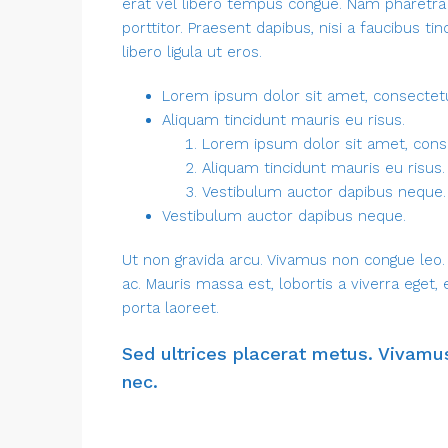
erat vel libero tempus congue. Nam pharetra
porttitor. Praesent dapibus, nisi a faucibus 
libero ligula ut eros.
Lorem ipsum dolor sit amet, consectetue
Aliquam tincidunt mauris eu risus.
Lorem ipsum dolor sit amet, consec
Aliquam tincidunt mauris eu risus.
Vestibulum auctor dapibus neque.
Vestibulum auctor dapibus neque.
Ut non gravida arcu. Vivamus non congue leo. 
ac. Mauris massa est, lobortis a viverra eget
porta laoreet.
Sed ultrices placerat metus. Vivamu
nec.