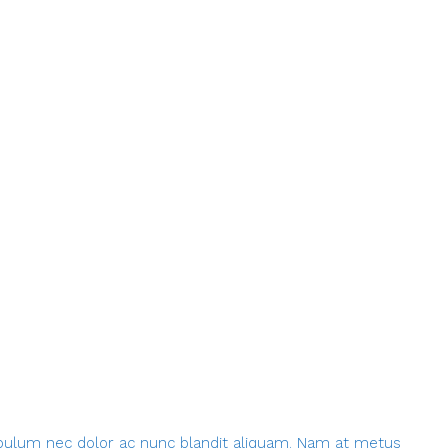
tibulum nec dolor ac nunc blandit aliquam. Nam at metus