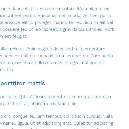
auris laoreet felis, vitae fermentum ligula nibh ut ex.
incidunt vel ipsum. Maecenas commodo, velit vel porta
erisque elit turpis eget mauris. Donec dictum elit vel
 posuere leo ut leo laoreet, a gravida dui ultricies. Morbi
m est feugiat.
llicitudin at. Proin sagittis dolor sed mi elementum
as sodales est, eu rhoncus urna semper eu. Cum sociis
ntes, nascetur ridiculus mus. Integer tristique elit
mattis.
porttitor mattis
porta in ligula. Aliquam laoreet nisl massa, at interdum
tique at nisl at, pharetra tristique enim.
ada orci congue. Nullam tempus sollicitudin cursus. Nulla
nar eu ligula. Ut et adipiscing erat. Curabitur adipiscing