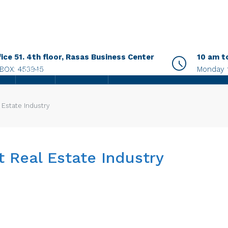
fice 51. 4th floor, Rasas Business Center
10 am t
.BOX: 453945
Monday 
AGENTS
CONTACT US
 Estate Industry
 Real Estate Industry