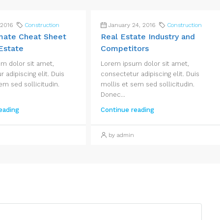
 2016
Construction
January 24, 2016
Construction
mate Cheat Sheet
Real Estate Industry and
Estate
Competitors
m dolor sit amet,
Lorem ipsum dolor sit amet,
 adipiscing elit. Duis
consectetur adipiscing elit. Duis
em sed sollicitudin.
mollis et sem sed sollicitudin.
Donec...
eading
Continue reading
by admin