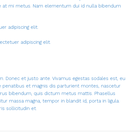
sce at mi metus. Nam elementum dui id nulla bibendum
r adipiscing elit.
tetuer adipiscing elit.
m. Donec et justo ante. Vivamus egestas sodales est, eu
penatibus et magnis dis parturient montes, nascetur
s purus bibendum, quis dictum metus mattis. Phasellus
itur massa magna, tempor in blandit id, porta in ligula.
 sollicitudin et.